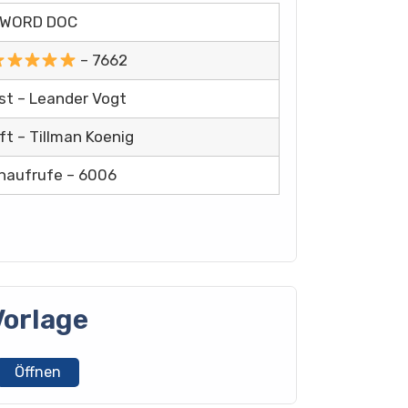
WORD DOC
– 7662
st – Leander Vogt
ft – Tillman Koenig
naufrufe – 6006
Vorlage
Öffnen