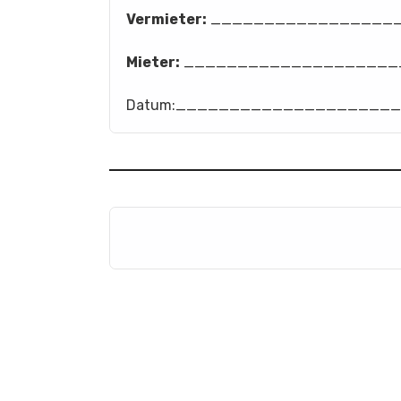
Vermieter:
_________________
Mieter:
____________________
Datum:____________________