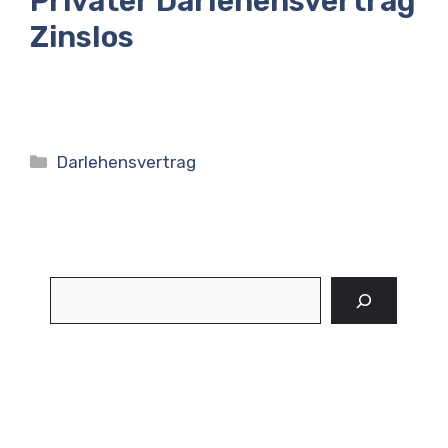
Privater Darlehensvertrag
Zinslos
Kategorien
Darlehensvertrag
Suchen