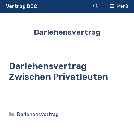
Zum
Vertrag DOC
Menü
Inhalt
springen
Darlehensvertrag
Darlehensvertrag
Zwischen Privatleuten
Kategorien
Darlehensvertrag