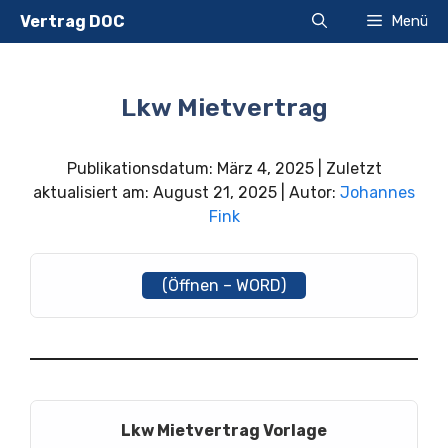
Zum
Vertrag DOC
Menü
Inhalt
springen
Lkw Mietvertrag
Publikationsdatum: März 4, 2025 | Zuletzt
aktualisiert am: August 21, 2025 | Autor:
Johannes
Fink
(Öffnen – WORD)
Lkw Mietvertrag Vorlage