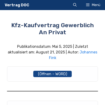
Zum
Vertrag DOC
Menü
Inhalt
springen
Kfz-Kaufvertrag Gewerblich
An Privat
Publikationsdatum: Mai 5, 2025 | Zuletzt
aktualisiert am: August 21, 2025 | Autor:
Johannes
Fink
(Öffnen – WORD)