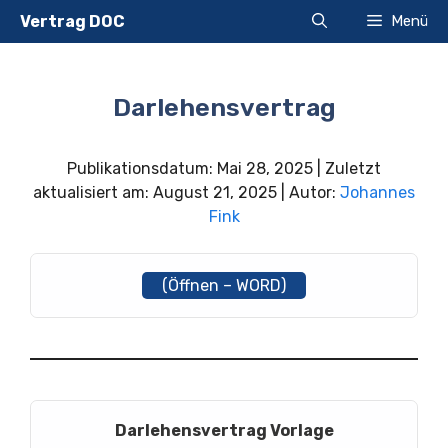
Zum
Vertrag DOC
Menü
Inhalt
springen
Darlehensvertrag
Publikationsdatum: Mai 28, 2025 | Zuletzt
aktualisiert am: August 21, 2025 | Autor:
Johannes
Fink
(Öffnen – WORD)
Darlehensvertrag Vorlage