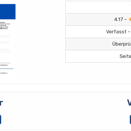
4.17 –
Verfasst –
Überprü
Seit
r